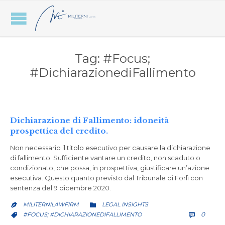
Tag:
#Focus;
#DichiarazionediFallimento
Dichiarazione di Fallimento: idoneità
prospettica del credito.
Non necessario il titolo esecutivo per causare la dichiarazione
di fallimento. Sufficiente vantare un credito, non scaduto o
condizionato, che possa, in prospettiva, giustificare un’azione
esecutiva. Questo quanto previsto dal Tribunale di Forlì con
sentenza del 9 dicembre 2020.
CATEGORY
MILITERNILAWFIRM
LEGAL INSIGHTS


COMM
CATEGORY
0
#FOCUS; #DICHIARAZIONEDIFALLIMENTO

