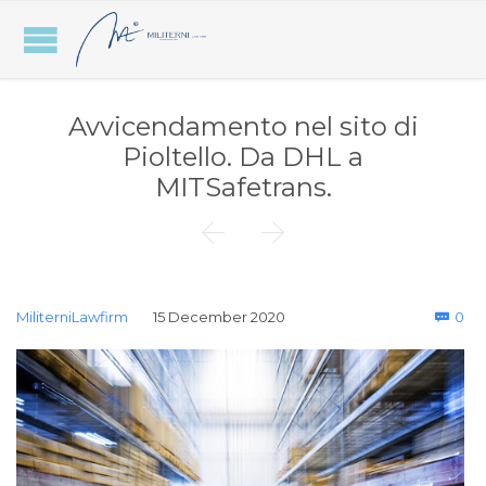
Avvicendamento nel sito di
Pioltello. Da DHL a
MITSafetrans.


Co
MiliterniLawfirm
15 December 2020
0
