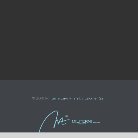
© 2019
Militerni Law Firm
by
Laxxifer S.r.l.