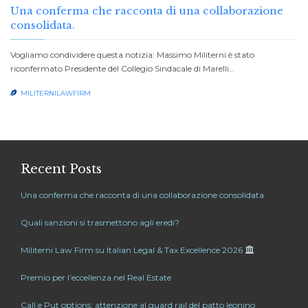
Una conferma che racconta di una collaborazione
consolidata.
Vogliamo condividere questa notizia: Massimo Militerni è stato
riconfermato Presidente del Collegio Sindacale di Marelli…
MILITERNILAWFIRM

POSTED IN:
ARTICLES
,
LEGAL INSIGHTS
Recent Posts
Una conferma che racconta di una collaborazione consolidata.
Quali sanzioni si trasmettono agli eredi?
Militerni Law Firm su Italian Legal & Tax Excellence 2026
Premio per l’eccellenza nel Real Estate
Call e Put options: attenzione al guard rail del patto leonino