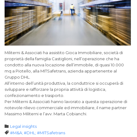
Militerni & Associati ha assistito Gioca Immobiliare, società di
proprietà della famiglia Castiglioni, nell’operazione che ha
condotto alla nuova locazione dell’immobile, di quasi 10.000
mq a Piotello, alla MITSafetrans, azienda appartenente al
Gruppo DHL.
All’interno dell’unità produttiva, la conduttrice si occuperà di
sviluppare e rafforzare la propria attività di logistica,
confezionamento e trasporto.
Per Militerni & Associati hanno lavorato a questa operazione di
notevole rilievo commerciale ed immobiliare, il name partner
Massimo Militerni e l’avv. Marta Cobianchi.
Category

Legal insights
Tags

#M&A; #DHL; #MITSafetrans