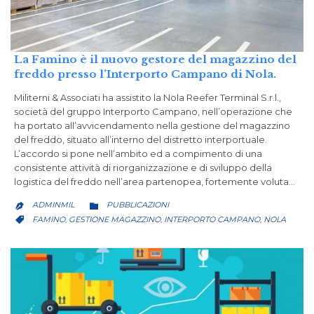
La Famino è il nuovo gestore del magazzino del
freddo presso l’Interporto Campano di Nola.
Militerni & Associati ha assistito la Nola Reefer Terminal S.r.l.,
società del gruppo Interporto Campano, nell’operazione che
ha portato all’avvicendamento nella gestione del magazzino
del freddo, situato all’interno del distretto interportuale.
L’accordo si pone nell’ambito ed a compimento di una
consistente attività di riorganizzazione e di sviluppo della
logistica del freddo nell’area partenopea, fortemente voluta…
CATEGORY
ADMINMIL
PUBBLICAZIONI


CATEGORY
FAMINO
GESTIONE MAGAZZINO
INTERPORTO CAMPANO
NOLA
,
,
,
