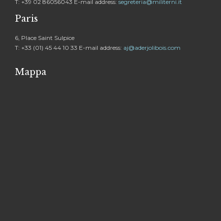
T: +39 02 86056043 E-mail address:
segreteria@militerni.it
Paris
6, Place Saint Sulpice
T: +33 (01) 45 44 10 33 E-mail address:
aj@aderjolibois.com
Mappa