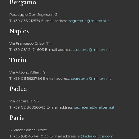
Bergamo
Passaggio Don Seghezzi, 2
T: +39 035 212574 E-mail address:
segreteria@militerni.it
Naples
Via Francesco Crispi, 74
T: +39 081 2474603 E-mail address:
studiona@militerni.it
Turin
Via Vittorio Alfieri, 19
T: +39 011 5622786 E-mail address:
segreteria@militerni.it
Padua
Via Zabarella, 95
T: +39 02 86056043 E-mail address:
segreteria@militerni.it
Paris
6, Place Saint Sulpice
T: +33 (01) 45 44 10 33 E-mail address:
aj@aderjolibois.com