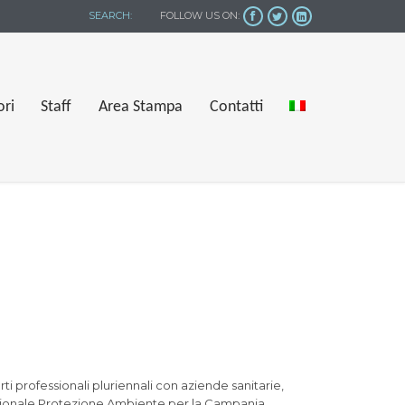
SEARCH:
FOLLOW US ON:



Skip
ori
Staff
Area Stampa
Contatti
to
content
rti professionali pluriennali con aziende sanitarie,
 Regionale Protezione Ambiente per la Campania,