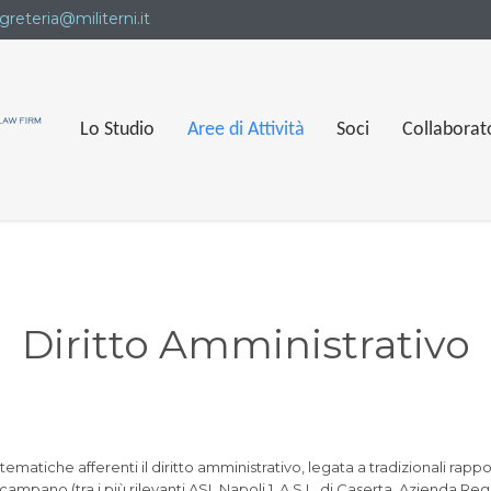
greteria@militerni.it
Lo Studio
Aree di Attività
Soci
Collaborat
Diritto Amministrativo
matiche afferenti il diritto amministrativo, legata a tradizionali rappo
 campano (tra i più rilevanti ASL Napoli 1, A.S.L. di Caserta, Azienda