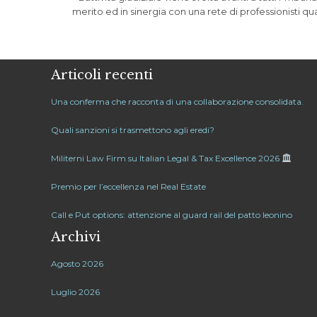
merito ed in sinergia con una rete di professionisti quali
Articoli recenti
Una conferma che racconta di una collaborazione consolidata.
Quali sanzioni si trasmettono agli eredi?
Militerni Law Firm su Italian Legal & Tax Excellence 2026
Premio per l’eccellenza nel Real Estate
Call e Put options: attenzione al guard rail del patto leonino
Archivi
Agosto 2026
Luglio 2026