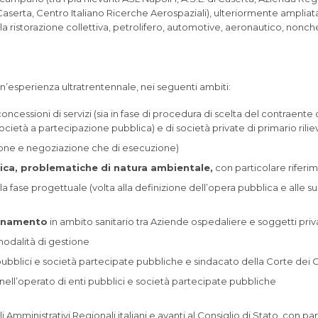
rta, Centro Italiano Ricerche Aerospaziali), ulteriormente ampliatasi 
 della ristorazione collettiva, petrolifero, automotive, aeronautico, nonc
i un’esperienza ultratrentennale, nei seguenti ambiti:
, concessioni di servizi (sia in fase di procedura di scelta del contraent
 società a partecipazione pubblica) e di società private di primario rili
zione e negoziazione che di esecuzione)
stica, problematiche di natura ambientale,
con particolare riferime
la fase progettuale (volta alla definizione dell’opera pubblica e alle su
ionamento
in ambito sanitario tra Aziende ospedaliere e soggetti priv
odalità di gestione
pubblici e società partecipate pubbliche e sindacato della Corte dei 
nell’operato di enti pubblici e società partecipate pubbliche
unali Amministrativi Regionali italiani e avanti al Consiglio di Stato, co