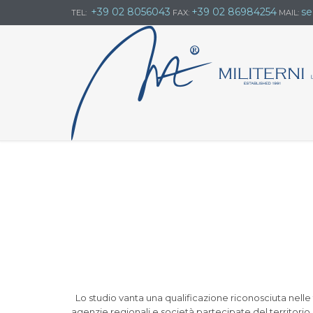
+39 02 8056043
+39 02 86984254
se
TEL:
FAX:
MAIL:
Lo studio vanta una qualificazione riconosciuta nelle te
agenzie regionali e società partecipate del territorio