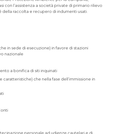
con l’assistenza a società private di primario rilievo
hé della raccolta e recupero di indumenti usati.
e che in sede di esecuzione) in favore di stazioni
evo nazionale
nto a bonifica di siti inquinati
e caratteristiche) che nella fase dell’immissione in
ati
Conti
n partecipazione personale ad udienze cautelari e di