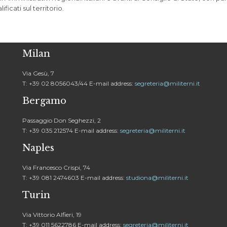
ficati sul territorio.
Milan
Via Gesù, 7
T: +39 02 8056043/44 E-mail address:
segreteria@militerni.it
Bergamo
Passaggio Don Seghezzi, 2
T: +39 035 212574 E-mail address:
segreteria@militerni.it
Naples
Via Francesco Crispi, 74
T: +39 081 2474603 E-mail address:
studiona@militerni.it
Turin
Via Vittorio Alfieri, 19
T: +39 011 5622786 E-mail address:
segreteria@militerni.it