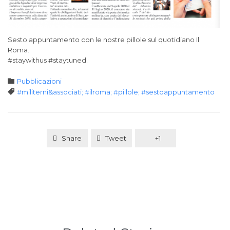
Sesto appuntamento con le nostre pillole sul quotidiano Il
Roma.
#staywithus #staytuned.
Category

Pubblicazioni
Tags

#militerni&associati; #ilroma; #pillole; #sestoappuntamento
Share
Tweet
+1