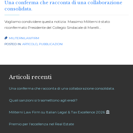
Una conferma che racconta di una collaborazione
consolidata.
Vogliamo condividere questa notizia: Massimo Militerni è stato
riconfermato Presidente del Collegio Sindacale di Marelli…
MILITERNILAWFIRM

POSTED IN:
ARTICOLO
,
PUBBLICAZIONI
Articoli recenti
Una conferma che racconta di una collaborazione consolidata.
Quali sanzioni si trasmettono agli eredi?
Militerni Law Firm su Italian Legal & Tax Excellence 2026
Premio per l’eccellenza nel Real Estate