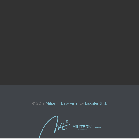
© 2019
Militerni Law Firm
by
Laxxifer S.r.l.