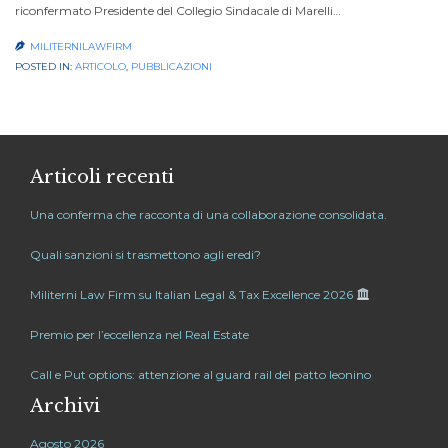
riconfermato Presidente del Collegio Sindacale di Marelli…
MILITERNILAWFIRM

POSTED IN:
ARTICOLO
,
PUBBLICAZIONI
Articoli recenti
Una conferma che racconta di una collaborazione consolidata.
Quali sanzioni si trasmettono agli eredi?
Militerni Law Firm su Italian Legal & Tax Excellence 2026
Premio per l’eccellenza nel Real Estate
Call e Put options: attenzione al guard rail del patto leonino
Archivi
Agosto 2026