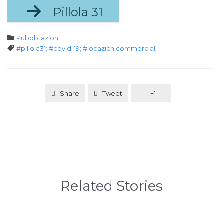

Pillola 31
Category

Pubblicazioni
Tags

#pillola31; #covid-19; #locazionicommerciali
Share
Tweet
+1
Related Stories